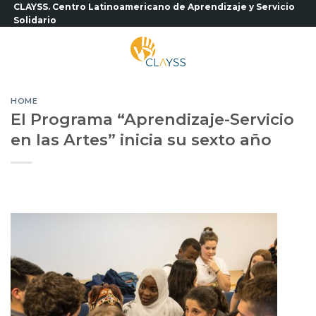
Saltar
CLAYSS. Centro Latinoamericano de Aprendizaje y Servicio
Solidario
al
contenido
HOME
El Programa “Aprendizaje-Servicio
en las Artes” inicia su sexto año