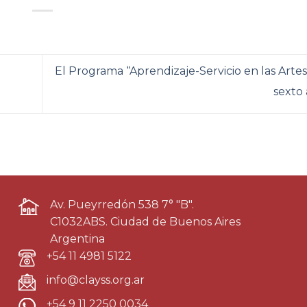
El Programa “Aprendizaje-Servicio en las Artes”
sexto
Av. Pueyrredón 538 7° "B".
C1032ABS. Ciudad de Buenos Aires
Argentina
+54 11 4981 5122
info@clayss.org.ar
+54 9 11 2250 0034