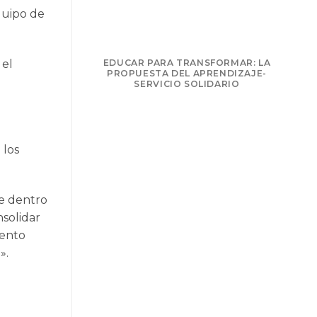
equipo de
 el
EDUCAR PARA TRANSFORMAR: LA
PROPUESTA DEL APRENDIZAJE-
T
SERVICIO SOLIDARIO
 los
ue dentro
nsolidar
iento
».