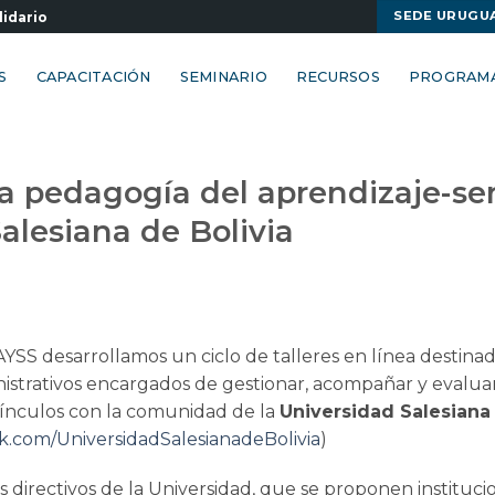
SEDE URUGU
lidario
S
CAPACITACIÓN
SEMINARIO
RECURSOS
PROGRAM
 La pedagogía del aprendizaje-ser
Salesiana de Bolivia
YSS desarrollamos un ciclo de talleres en línea destinad
istrativos encargados de gestionar, acompañar y evaluar
 vínculos con la comunidad de la
Universidad Salesiana
k.com/UniversidadSalesianadeBolivia
)
s directivos de la Universidad, que se proponen instituci