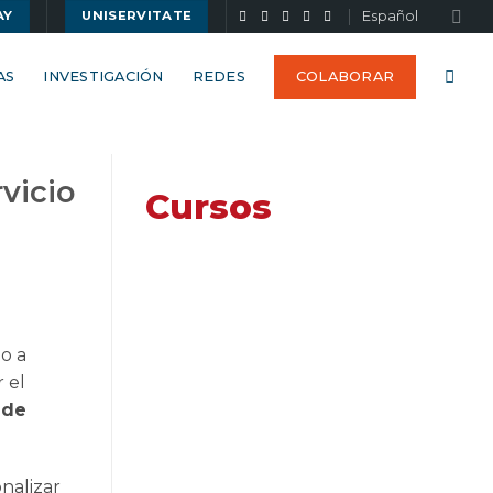
Español
AY
UNISERVITATE
AS
INVESTIGACIÓN
REDES
COLABORAR
vicio
Cursos
o a
 el
 de
onalizar