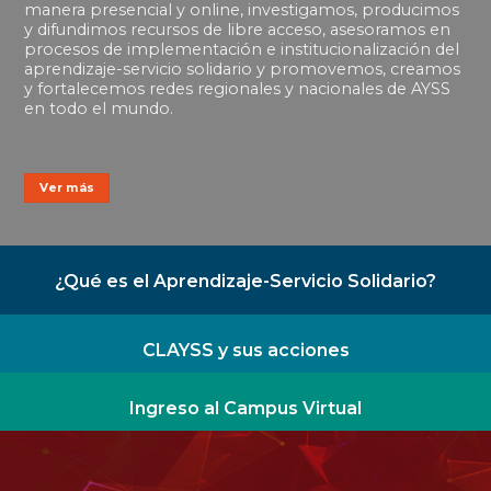
manera presencial y online, investigamos, producimos
y difundimos recursos de libre acceso, asesoramos en
procesos de implementación e institucionalización del
aprendizaje-servicio solidario y promovemos, creamos
y fortalecemos redes regionales y nacionales de AYSS
en todo el mundo.
Ver más
¿Qué es el Aprendizaje-Servicio Solidario?
CLAYSS y sus acciones
Ingreso al Campus Virtual