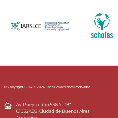
© Copyright CLAYSS 2026. Todos los derechos reservados.
Av. Pueyrredón 538 7° "B".
C1032ABS. Ciudad de Buenos Aires
Argentina