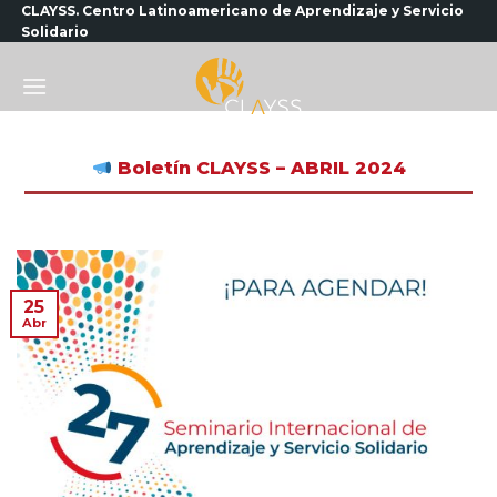
Saltar
CLAYSS. Centro Latinoamericano de Aprendizaje y Servicio
Solidario
al
contenido
Boletín CLAYSS – ABRIL 2024
25
Abr