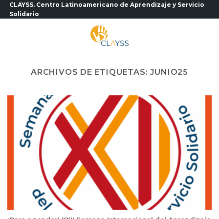
Saltar
CLAYSS. Centro Latinoamericano de Aprendizaje y Servicio
Solidario
al
contenido
ARCHIVOS DE ETIQUETAS:
JUNIO25