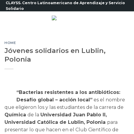
Saltar
CLAYSS. Centro Latinoamericano de Aprendizaje y Servicio
Solidario
al
contenido
HOME
Jóvenes solidarios en Lublin,
Polonia
“Bacterias resistentes a los antibióticos:
Desafío global – acción local”
es el nombre
que eligieron los y las estudiantes de la carrera de
Química
de la
Universidad Juan Pablo II,
Universidad Católica de Lublin, Polonia
para
presentar lo que hacen en el Club Científico de