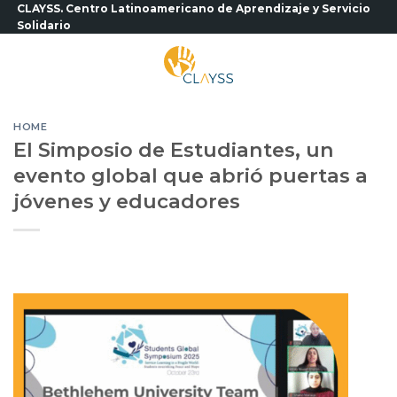
Saltar
CLAYSS. Centro Latinoamericano de Aprendizaje y Servicio
Solidario
al
contenido
HOME
El Simposio de Estudiantes, un
evento global que abrió puertas a
jóvenes y educadores