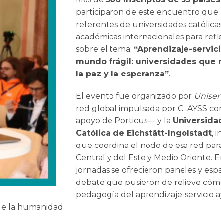
participaron de este encuentro que 
referentes de universidades católica
académicas internacionales para refl
EDUCAR PARA TRA
sobre el tema:
“Aprendizaje-servic
PROPUESTA DEL A
SERVICIO SO
mundo frágil: universidades que 
la paz y la esperanza”
.
El evento fue organizado por
Uniser
red global impulsada por CLAYSS con
apoyo de Porticus— y la
Universida
Católica de Eichstätt-Ingolstadt
, 
que coordina el nodo de esa red pa
Central y del Este y Medio Oriente. 
jornadas se ofrecieron paneles y esp
debate que pusieron de relieve cóm
pedagogía del aprendizaje-servicio 
de la humanidad.