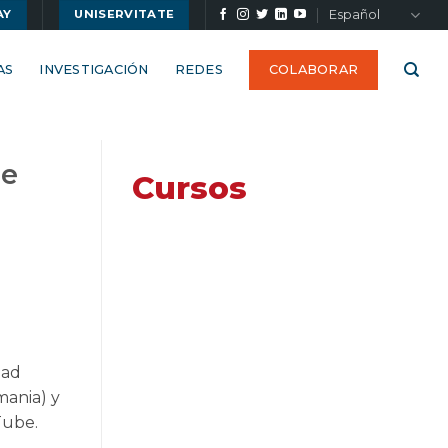
Español
AY
UNISERVITATE
AS
INVESTIGACIÓN
REDES
COLABORAR
de
Cursos
dad
mania) y
Tube.