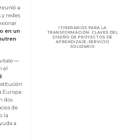
reunió a
s y redes
exionar
NSFORMAR: LA
ITINERARIOS PARA LA
io en un
PRENDIZAJE-
TRANSFORMACIÓN. CLAVES DEL
LIDARIO
DISEÑO DE PROYECTOS DE
nutren
APRENDIZAJE-SERVICIO
SOLIDARIO
vitate
—
 el
d
institución
ra Europa
En dos
acios de
o la
ayuda a