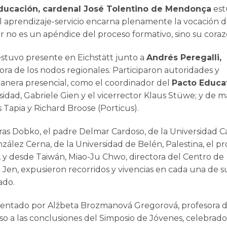
a Educación, cardenal José Tolentino de Mendonça
est
 aprendizaje-servicio encarna plenamente la vocación 
rvir no es un apéndice del proceso formativo, sino su coraz
estuvo presente en Eichstätt junto a
Andrés Peregalli,
ora de los nodos regionales. Participaron autoridades y
anera presencial, como el coordinador del
Pacto Educa
ersidad, Gabriele Gien y el vicerrector Klaus Stüwe; y de 
s Tapia y Richard Broose (Porticus).
aras Dobko, el padre Delmar Cardoso, de la Universidad C
ález Cerna, de la Universidad de Belén, Palestina, el pr
, y desde Taiwán, Miao-Ju Chwo, directora del Centro de
u Jen, expusieron recorridos y vivencias en cada una de s
ado.
esentado por Alžbeta Brozmanová Gregorová, profesora d
so a las conclusiones del Simposio de Jóvenes, celebrado