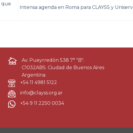
l que
Intensa agenda en Roma para CLAYSS y Uniserv
Av. Pueyrredón 538 7° "B".
C1032ABS. Ciudad de Buenos Aires
Argentina
+54 11 4981 5122
info@clayss.org.ar
+54 9 11 2250 0034