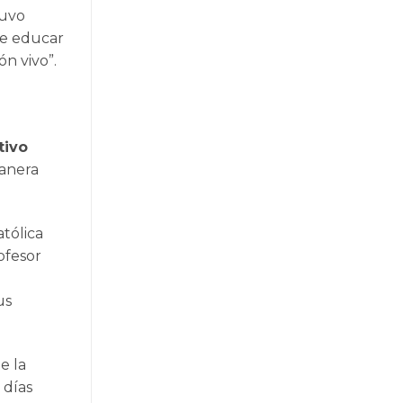
uvo
de educar
ón vivo”.
tivo
manera
atólica
ofesor
us
e la
 días