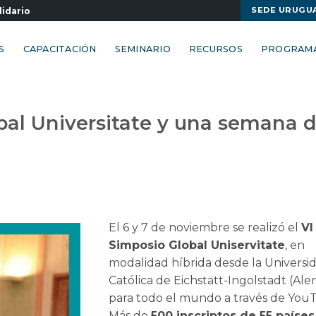
SEDE URUGU
lidario
S
CAPACITACIÓN
SEMINARIO
RECURSOS
PROGRAM
bal Universitate y una semana 
El 6 y 7 de noviembre se realizó el
VI
Simposio Global
Uniservitate
, en
modalidad híbrida desde la Universi
Católica de Eichstätt-Ingolstadt (Ale
para todo el mundo a través de You
Más de
500 inscriptos de 55 países