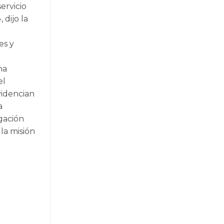
ervicio
 dijo la
es y
na
el
videncian
a
gación
la misión