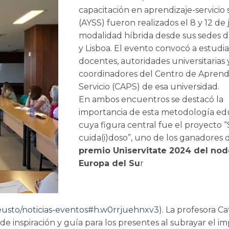
capacitación en aprendizaje-servicio s
(AYSS) fueron realizados el 8 y 12 de 
modalidad híbrida desde sus sedes 
EDUCAR PARA TRA
y Lisboa. El evento convocó a estudia
PROPUESTA DEL A
docentes, autoridades universitarias 
SERVICIO SO
coordinadores del Centro de Aprendi
Servicio (CAPS) de esa universidad.
En ambos encuentros se destacó la
importancia de esta metodología ed
cuya figura central fue el proyecto “
cuida(i)doso”, uno de los ganadores 
premio Uniservitate 2024 del no
Europa del Su
r
-deusto/noticias-eventos#h.w0rrjuehnxv3
). La profesora Ca
ió de inspiración y guía para los presentes al subrayar el i