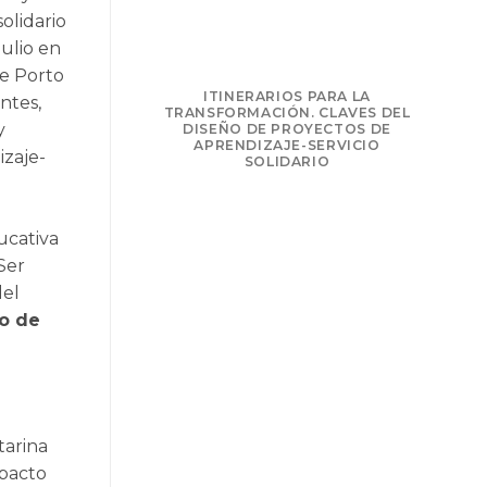
olidario
julio en
de Porto
NSFORMAR: LA
ITINERARIOS PARA LA
ntes,
PRENDIZAJE-
TRANSFORMACIÓN. CLAVES DEL
y
LIDARIO
DISEÑO DE PROYECTOS DE
APRENDIZAJE-SERVICIO
zaje-
SOLIDARIO
ucativa
Ser
del
do de
tarina
mpacto