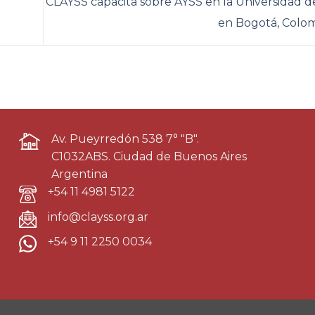
CLAYSS capacita sobre AYSS en la Universidad de
en Bogotá, Colo
Av. Pueyrredón 538 7° "B".
C1032ABS. Ciudad de Buenos Aires
Argentina
+54 11 4981 5122
info@clayss.org.ar
+54 9 11 2250 0034