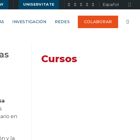
Español
AY
UNISERVITATE
AS
INVESTIGACIÓN
REDES
COLABORAR
as
Cursos
sa
s
dario en
ón y la