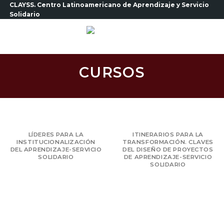
Saltar
CLAYSS. Centro Latinoamericano de Aprendizaje y Servicio
Solidario
al
contenido
CURSOS
LÍDERES PARA LA
ITINERARIOS PARA LA
INSTITUCIONALIZACIÓN
TRANSFORMACIÓN. CLAVES
DEL APRENDIZAJE-SERVICIO
DEL DISEÑO DE PROYECTOS
SOLIDARIO
DE APRENDIZAJE-SERVICIO
SOLIDARIO