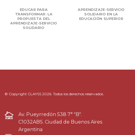
EDUCAR PARA
APRENDIZAJE-SERVICIO
TRANSFORMAR: LA
SOLIDARIO EN LA
PROPUESTA DEL
EDUCACIÓN SUPERIOR
APRENDIZAJE-SERVICIO
SOLIDARIO
© Copyright CLAYSS 2026. Todos los derechos reservados.
Av. Pueyrredón 538 7° "B".
C1032ABS. Ciudad de Buenos Aires
Argentina