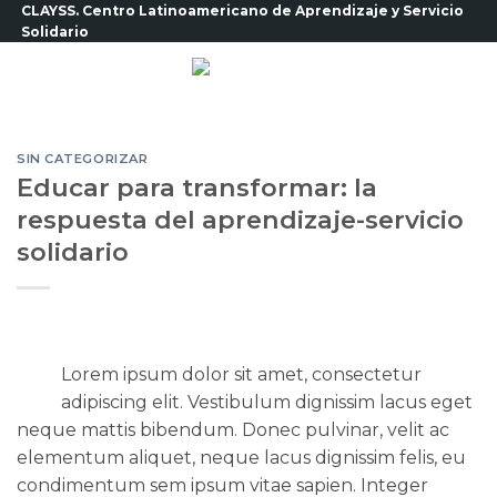
Saltar
CLAYSS. Centro Latinoamericano de Aprendizaje y Servicio
Solidario
al
contenido
SIN CATEGORIZAR
Educar para transformar: la
respuesta del aprendizaje-servicio
solidario
Lorem ipsum dolor sit amet, consectetur
adipiscing elit. Vestibulum dignissim lacus eget
neque mattis bibendum. Donec pulvinar, velit ac
elementum aliquet, neque lacus dignissim felis, eu
condimentum sem ipsum vitae sapien. Integer