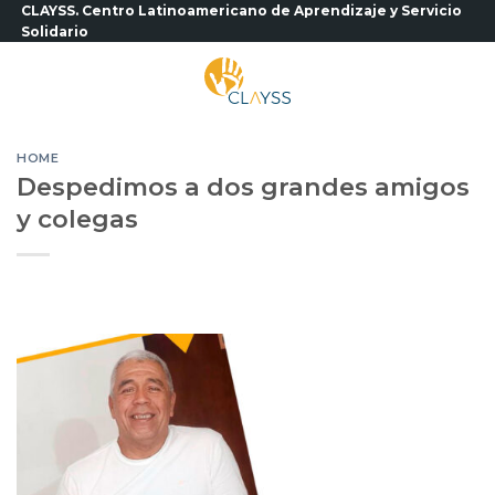
Saltar
CLAYSS. Centro Latinoamericano de Aprendizaje y Servicio
Solidario
al
contenido
HOME
Despedimos a dos grandes amigos
y colegas