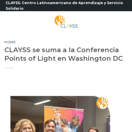
Saltar
CLAYSS. Centro Latinoamericano de Aprendizaje y Servicio
Solidario
al
contenido
HOME
CLAYSS se suma a la Conferencia
Points of Light en Washington DC