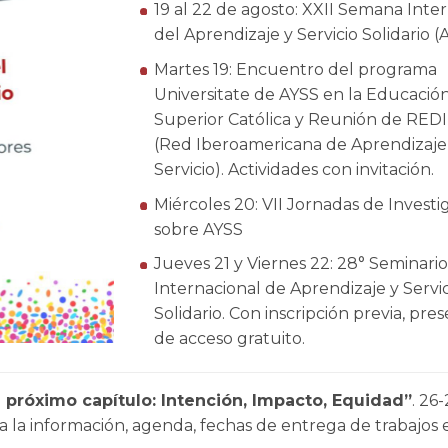
19 al 22 de agosto: XXII Semana Inte
del Aprendizaje y Servicio Solidario (
Martes 19: Encuentro del programa
EDUCAR PARA TRA
Universitate de AYSS en la Educació
PROPUESTA DEL A
Superior Católica y Reunión de RED
SERVICIO SO
(Red Iberoamericana de Aprendizaje
Servicio). Actividades con invitación.
Miércoles 20: VII Jornadas de Invest
sobre AYSS
Jueves 21 y Viernes 22: 28° Seminario
Internacional de Aprendizaje y Servi
Solidario. Con inscripción previa, pres
de acceso gratuito.
 próximo capítulo: Intención, Impacto, Equidad”
. 26
 la información, agenda, fechas de entrega de trabajos 