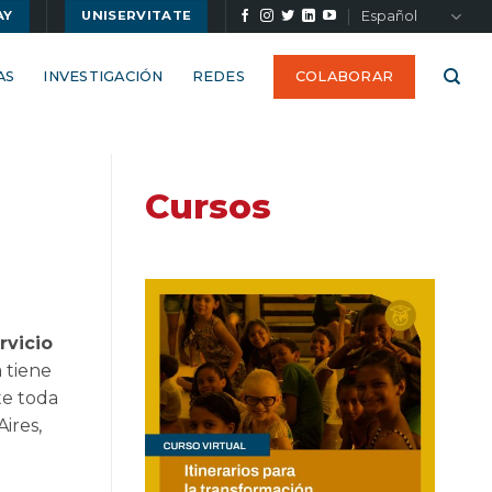
Español
AY
UNISERVITATE
AS
INVESTIGACIÓN
REDES
COLABORAR
Cursos
rvicio
 tiene
te toda
ires,