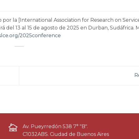
 por la [International Association for Research on Servic
 del 13 al 15 de agosto de 2025 en Durban, Sudáfrica. 
rslce.org/2025conference
R
Av. Pueyrredón 538 7° "B".
C1032ABS. Ciudad de Buenos Aires