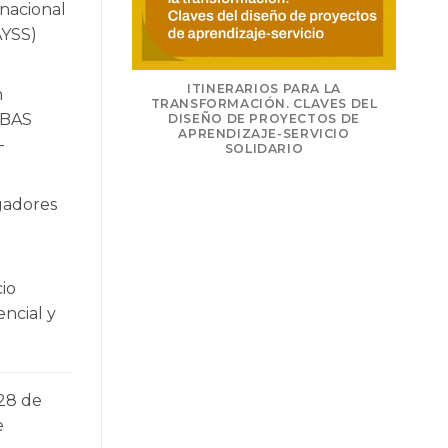
rnacional
AYSS)
NSFORMAR: LA
ITINERARIOS PARA LA
n
PRENDIZAJE-
TRANSFORMACIÓN. CLAVES DEL
IBAS
LIDARIO
DISEÑO DE PROYECTOS DE
APRENDIZAJE-SERVICIO
-
SOLIDARIO
igadores
cio
encial y
-28 de
e