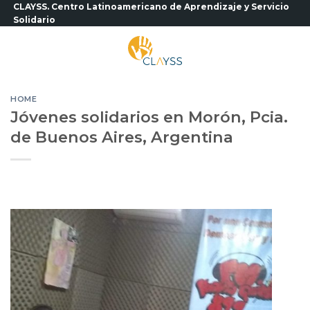
Saltar
CLAYSS. Centro Latinoamericano de Aprendizaje y Servicio
Solidario
al
contenido
HOME
Jóvenes solidarios en Morón, Pcia.
de Buenos Aires, Argentina